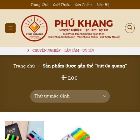
Bỏ
Trang Chủ
Giới Thiệu
Sản Phẩm
Liên Hệ
qua
nội
dung
PHÚ KHANG - CHUYÊN NGHIỆP - TẬN TÂM - UY TÍN
Trang chủ
/
Sản phẩm được gắn thẻ “bút dạ quang”
LỌC