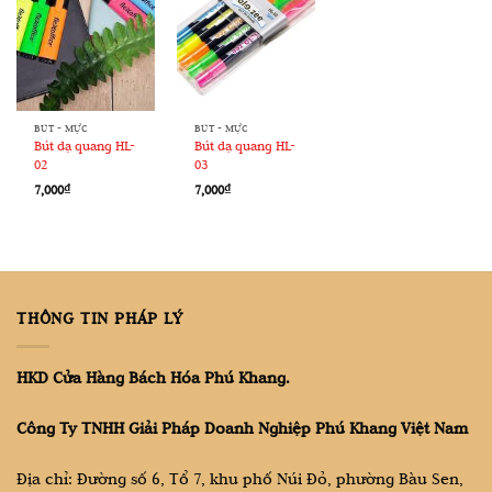
BÚT - MỰC
BÚT - MỰC
Bút dạ quang HL-
Bút dạ quang HL-
02
03
7,000
₫
7,000
₫
THÔNG TIN PHÁP LÝ
HKD Cửa Hàng Bách Hóa Phú Khang.
Công Ty TNHH Giải Pháp Doanh Nghiệp Phú Khang Việt Nam
Địa chỉ: Đường số 6, Tổ 7, khu phố Núi Đỏ, phường Bàu Sen,