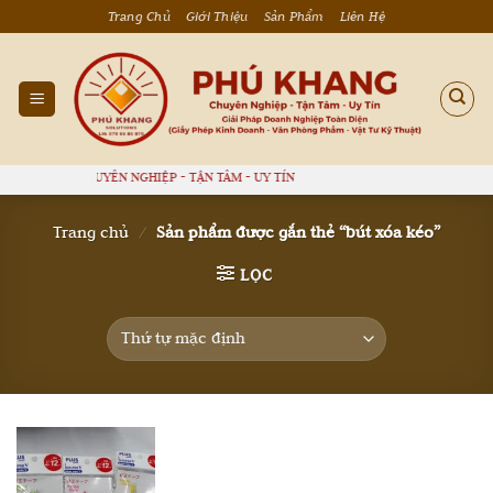
Bỏ
Trang Chủ
Giới Thiệu
Sản Phẩm
Liên Hệ
qua
nội
dung
Ú KHANG - CHUYÊN NGHIỆP - TẬN TÂM - UY TÍN
Trang chủ
/
Sản phẩm được gắn thẻ “bút xóa kéo”
LỌC