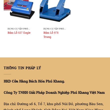
DỤNG CỤ VĂN PHÒNG
DỤNG CỤ VĂN PHÒNG
Bấm Lỗ 837 Eagle
Bấm Lỗ 978
Trung
THÔNG TIN PHÁP LÝ
HKD Cửa Hàng Bách Hóa Phú Khang.
Công Ty TNHH Giải Pháp Doanh Nghiệp Phú Khang Việt Nam
Địa chỉ: Đường số 6, Tổ 7, khu phố Núi Đỏ, phường Bàu Sen,
thành phố Long Khánh, tỉnh Đồng Nai, Việt Nam (Giao Hàng