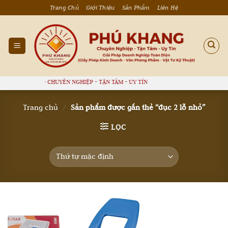
Bỏ
Trang Chủ
Giới Thiệu
Sản Phẩm
Liên Hệ
qua
nội
dung
PHÚ KHANG - CHUYÊN NGHIỆP - TẬN TÂM - UY TÍN
Trang chủ
/
Sản phẩm được gắn thẻ “đục 2 lỗ nhỏ”
LỌC