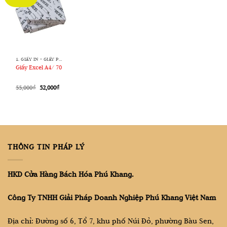
1. GIẤY IN - GIẤY PHOTOCOPY
Giấy Excel A4/ 70
Giá
Giá
55,000
₫
52,000
₫
gốc
hiện
là:
tại
55,000₫.
là:
52,000₫.
THÔNG TIN PHÁP LÝ
HKD Cửa Hàng Bách Hóa Phú Khang.
Công Ty TNHH Giải Pháp Doanh Nghiệp Phú Khang Việt Nam
Địa chỉ: Đường số 6, Tổ 7, khu phố Núi Đỏ, phường Bàu Sen,