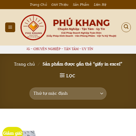
Bỏ
Trang Chủ
Giới Thiệu
Sản Phẩm
Liên Hệ
qua
nội
dung
PHÚ KHANG - CHUYÊN NGHIỆP - TẬN TÂM - UY TÍN
Trang chủ
/
Sản phẩm được gắn thẻ “giấy in excel”
LỌC
Giảm giá!