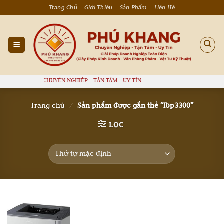
Bỏ
Trang Chủ
Giới Thiệu
Sản Phẩm
Liên Hệ
qua
nội
dung
PHÚ KHANG - CHUYÊN NGHIỆP - TẬN TÂM - UY TÍN
Trang chủ
/
Sản phẩm được gắn thẻ “lbp3300”
LỌC