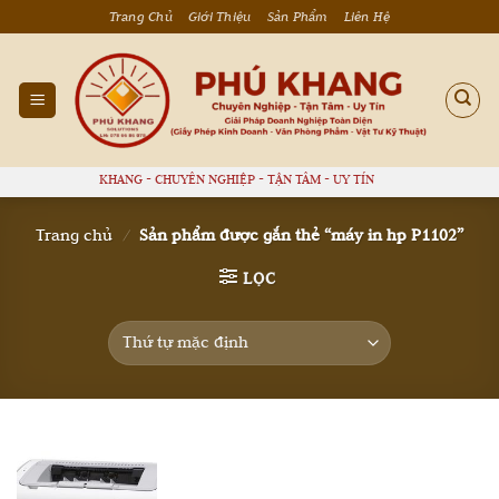
Bỏ
Trang Chủ
Giới Thiệu
Sản Phẩm
Liên Hệ
qua
nội
dung
PHÚ KHANG - CHUYÊN NGHIỆP - TẬN TÂM - UY TÍN
Trang chủ
/
Sản phẩm được gắn thẻ “máy in hp P1102”
LỌC