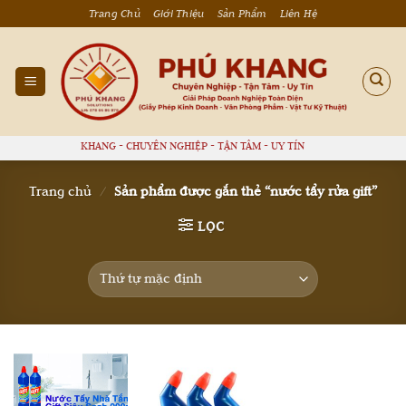
Bỏ
Trang Chủ
Giới Thiệu
Sản Phẩm
Liên Hệ
qua
nội
dung
PHÚ KHANG - CHUYÊN NGHIỆP - TẬN TÂM - UY TÍN
Trang chủ
/
Sản phẩm được gắn thẻ “nước tẩy rửa gift”
LỌC