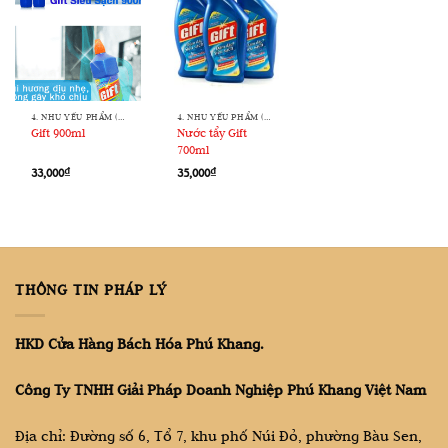
4. NHU YẾU PHẨM ( VỆ SINH - TẨY RỬA)
4. NHU YẾU PHẨM ( VỆ SINH - TẨY RỬA)
Gift 900ml
Nước tẩy Gift
700ml
33,000
₫
35,000
₫
THÔNG TIN PHÁP LÝ
HKD Cửa Hàng Bách Hóa Phú Khang.
Công Ty TNHH Giải Pháp Doanh Nghiệp Phú Khang Việt Nam
Địa chỉ: Đường số 6, Tổ 7, khu phố Núi Đỏ, phường Bàu Sen,