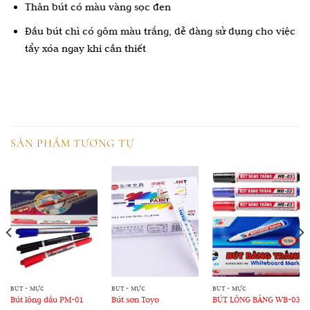
Thân bút có màu vàng sọc đen
Đầu bút chì có gôm màu trắng, dễ dàng sử dụng cho việc
tẩy xóa ngay khi cần thiết
SẢN PHẨM TƯƠNG TỰ
BÚT - MỰC
BÚT - MỰC
BÚT - MỰC
Bút lông dầu PM-01
Bút sơn Toyo
BÚT LÔNG BẢNG WB-03