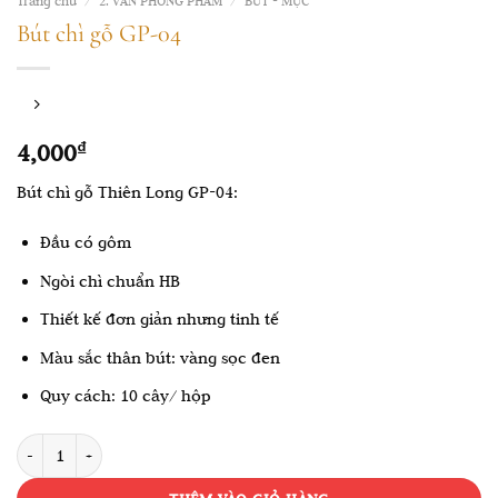
Trang chủ
/
2. VĂN PHÒNG PHẨM
/
BÚT - MỰC
Bút chì gỗ GP-04
4,000
₫
Bút chì gỗ Thiên Long GP-04:
Đầu có gôm
Ngòi chì chuẩn HB
Thiết kế đơn giản nhưng tinh tế
Màu sắc thân bút: vàng sọc đen
Quy cách: 10 cây/ hộp
Bút chì gỗ GP-04 số lượng