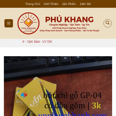
Bỏ
Trang Chủ
Giới Thiệu
Sản Phẩm
Liên Hệ
qua
nội
dung
NGHIỆP - TẬN TÂM - UY TÍN