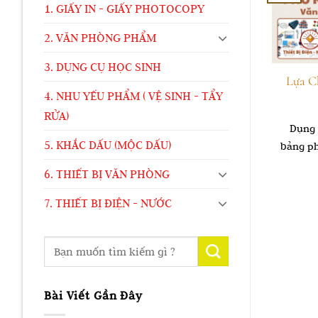
1. GIẤY IN - GIẤY PHOTOCOPY
2. VĂN PHÒNG PHẨM
3. DỤNG CỤ HỌC SINH
Lựa C
4. NHU YẾU PHẨM ( VỆ SINH - TẨY
RỬA)
Dụng 
5. KHẮC DẤU (MỘC DẤU)
bảng ph
6. THIẾT BỊ VĂN PHÒNG
7. THIẾT BỊ ĐIỆN - NƯỚC
Bài Viết Gần Đây