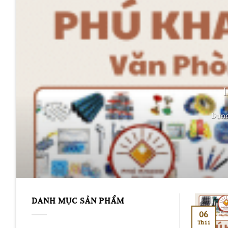
Dụng 
DANH MỤC SẢN PHẨM
06
Th11