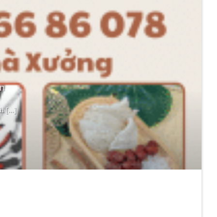
n
 [...]