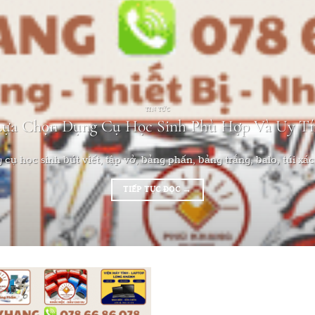
TIN TỨC
Lựa Chọn Dụng Cụ Học Sinh Phù Hợp Và Uy Tí
cụ học sinh bút viết, tập vở, bảng phấn, bảng trắng, balo, túi xách
TIẾP TỤC ĐỌC
→