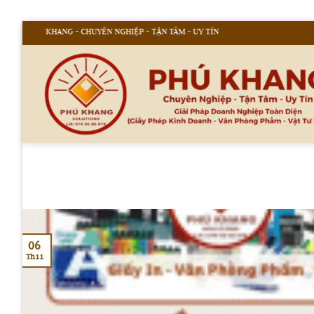
Bỏ
Ú KHANG - CHUYÊN NGHIỆP - TẬN TÂM - UY TÍN
qua
nội
dung
06
Th11