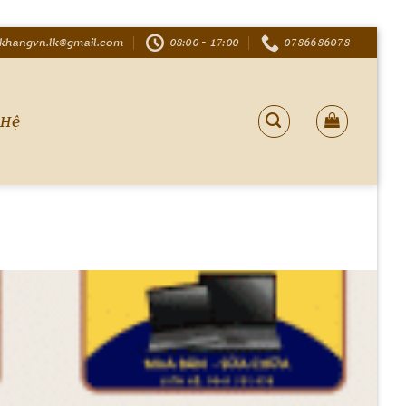
khangvn.lk@gmail.com
08:00 - 17:00
0786686078
 Hệ