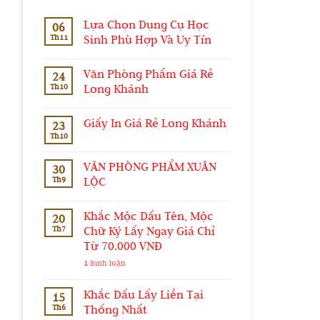
Lựa Chọn Dụng Cụ Học
06
Th11
Sinh Phù Hợp Và Uy Tín
Văn Phòng Phẩm Giá Rẻ
24
Th10
Long Khánh
Giấy In Giá Rẻ Long Khánh
23
Th10
VĂN PHÒNG PHẨM XUÂN
30
Th9
LỘC
Khắc Mộc Dấu Tên, Mộc
20
Th7
Chữ Ký Lấy Ngay Giá Chỉ
Từ 70.000 VNĐ
1
Bình luận
Khắc Dấu Lấy Liền Tại
15
Th6
Thống Nhất