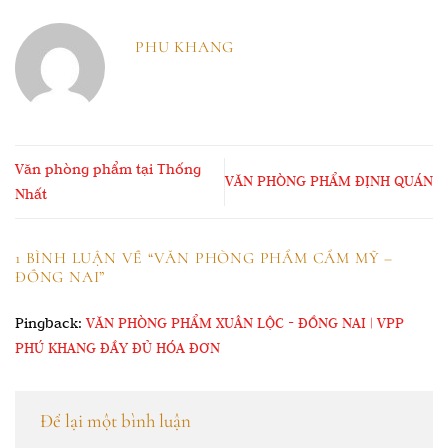
PHU KHANG
Văn phòng phẩm tại Thống
VĂN PHÒNG PHẨM ĐỊNH QUÁN
Nhất
1 BÌNH LUẬN VỀ “
VĂN PHÒNG PHẨM CẨM MỸ –
ĐỒNG NAI
”
Pingback:
VĂN PHÒNG PHẨM XUÂN LỘC - ĐỒNG NAI | VPP
PHÚ KHANG ĐẦY ĐỦ HÓA ĐƠN
Để lại một bình luận