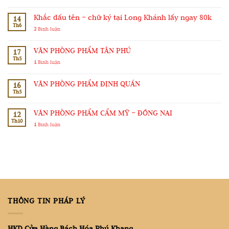
Khắc dấu tên – chữ ký tại Long Khánh lấy ngay 80k
14
Th6
2
Bình luận
VĂN PHÒNG PHẨM TÂN PHÚ
17
Th5
1
Bình luận
VĂN PHÒNG PHẨM ĐỊNH QUÁN
16
Th5
VĂN PHÒNG PHẨM CẨM MỸ – ĐỒNG NAI
12
Th10
1
Bình luận
THÔNG TIN PHÁP LÝ
HKD Cửa Hàng Bách Hóa Phú Khang.