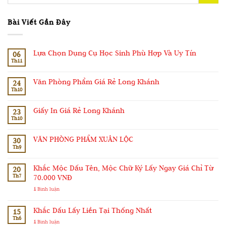
Bài Viết Gần Đây
Lựa Chọn Dụng Cụ Học Sinh Phù Hợp Và Uy Tín
06
Th11
Văn Phòng Phẩm Giá Rẻ Long Khánh
24
Th10
Giấy In Giá Rẻ Long Khánh
23
Th10
VĂN PHÒNG PHẨM XUÂN LỘC
30
Th9
Khắc Mộc Dấu Tên, Mộc Chữ Ký Lấy Ngay Giá Chỉ Từ
20
Th7
70.000 VNĐ
1
Bình luận
Khắc Dấu Lấy Liền Tại Thống Nhất
15
Th6
1
Bình luận