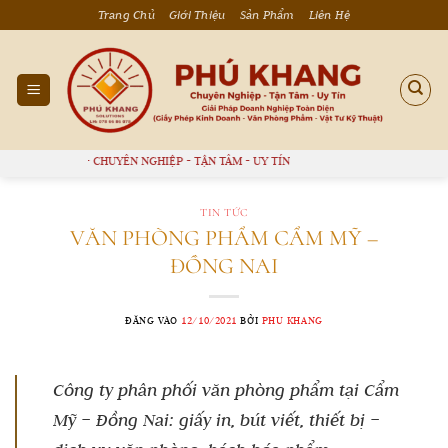
Bỏ
Trang Chủ
Giới Thiệu
Sản Phẩm
Liên Hệ
qua
nội
dung
Ú KHANG - CHUYÊN NGHIỆP - TẬN TÂM - UY TÍN
TIN TỨC
VĂN PHÒNG PHẨM CẨM MỸ –
ĐỒNG NAI
ĐĂNG VÀO
12/10/2021
BỞI
PHU KHANG
Công ty phân phối văn phòng phẩm tại Cẩm
Mỹ – Đồng Nai: giấy in, bút viết, thiết bị –