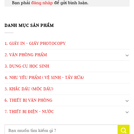
Bạn phải
đăng nhập
để gửi bình luận.
DANH MỤC SẢN PHẨM
1. GIẤY IN - GIẤY PHOTOCOPY
2. VĂN PHÒNG PHẨM
3. DỤNG CỤ HỌC SINH
4. NHU YẾU PHẨM ( VỆ SINH - TẨY RỬA)
5. KHẮC DẤU (MỘC DẤU)
6. THIẾT BỊ VĂN PHÒNG
7. THIẾT BỊ ĐIỆN - NƯỚC