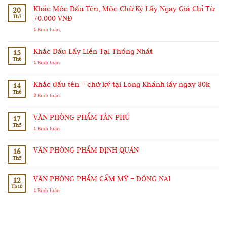
Khắc Mộc Dấu Tên, Mộc Chữ Ký Lấy Ngay Giá Chỉ Từ
20
Th7
70.000 VNĐ
1
Bình luận
Khắc Dấu Lấy Liền Tại Thống Nhất
15
Th6
1
Bình luận
Khắc dấu tên – chữ ký tại Long Khánh lấy ngay 80k
14
Th6
2
Bình luận
VĂN PHÒNG PHẨM TÂN PHÚ
17
Th5
1
Bình luận
VĂN PHÒNG PHẨM ĐỊNH QUÁN
16
Th5
VĂN PHÒNG PHẨM CẨM MỸ – ĐỒNG NAI
12
Th10
1
Bình luận