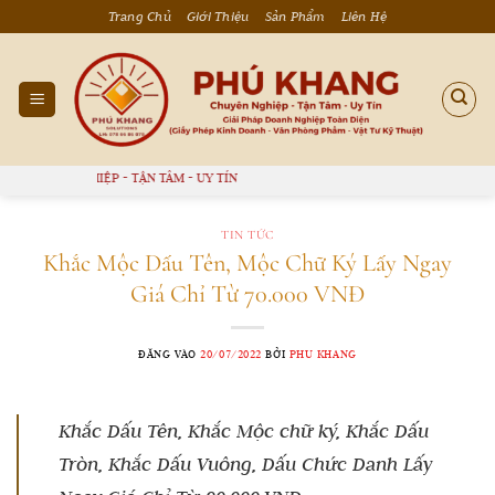
Bỏ
Trang Chủ
Giới Thiệu
Sản Phẩm
Liên Hệ
qua
nội
dung
HIỆP - TẬN TÂM - UY TÍN
TIN TỨC
Khắc Mộc Dấu Tên, Mộc Chữ Ký Lấy Ngay
Giá Chỉ Từ 70.000 VNĐ
ĐĂNG VÀO
20/07/2022
BỞI
PHU KHANG
Khắc Dấu Tên, Khắc Mộc chữ ký, Khắc Dấu
Tròn, Khắc Dấu Vuông, Dấu Chức Danh Lấy