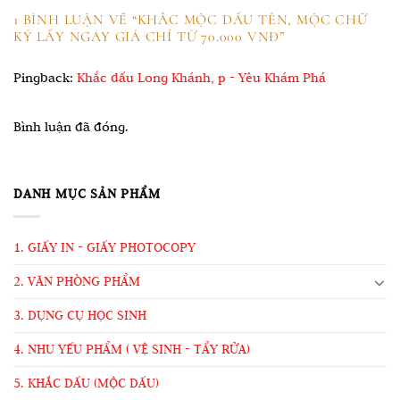
1 BÌNH LUẬN VỀ “
KHẮC MỘC DẤU TÊN, MỘC CHỮ
KÝ LẤY NGAY GIÁ CHỈ TỪ 70.000 VNĐ
”
Pingback:
Khắc dấu Long Khánh, p - Yêu Khám Phá
Bình luận đã đóng.
DANH MỤC SẢN PHẨM
1. GIẤY IN - GIẤY PHOTOCOPY
2. VĂN PHÒNG PHẨM
3. DỤNG CỤ HỌC SINH
4. NHU YẾU PHẨM ( VỆ SINH - TẨY RỬA)
5. KHẮC DẤU (MỘC DẤU)