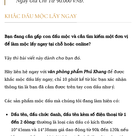
Ngay Giá Chỉ Từ 90.000 VNĐ.
KHẮC DẤU MỘC LẤY NGAY
Bạn đang cần gấp con dấu mộc và cần tìm kiếm một đơn vị
để làm mộc lấy ngay tại chỗ hoặc online?
Vậy thì bài viết này dành cho bạn đó.
Hãy liên hệ ngay với
văn phòng phẩm Phú Khang
để được
khắc mộc dấu lấy ngay, chỉ 10 phút kể từ lúc bạn xác nhận
thông tin là bạn đã cầm được trên tay con dấu như ý.
Các sản phẩm mộc dấu mà chúng tôi đang làm hiện có:
Dấu tên, dấu chức danh, dấu tên kèm số điện thoại từ 1
đến 2 dòng:
thường là loại cán dấu có kích thước
10*45mm và 14*38mm giá dao động từ 90k đến 120k nếu