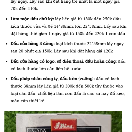
lấy ngay. Lấy sau khi đặt hàng trễ nhất là một ngày giá
70k đến 110k.
Làm mộc dấu chữ ký:
lấy liền giá từ 180k đến 250k dấu
kích thước vừa và bé 14*38mm, lớn 22*58mm. Lấy sau khi
đặt hàng thời gian 1 ngày giá từ 150k đến 220k 1 con dấu
Dấu cửa hàng 3 dòng:
loại kích thước 22*58mm lấy ngay
sau 20 phút giá 150k. Lấy sau khi đặt hàng giá 120k
Dấu cửa hàng có logo, số điện thoại, dấu hoàn công:
dấu
có kích thước lớn cần liên hệ trước
Dấu pháp nhân công ty, dấu tròn (vuông
)
:
dấu có kích
thước 38mm lấy liền giá từ 300k đến 500k tùy thuộc vào
loại cán dấu, chất liệu làm con dấu là cao su hay đổ keo,
mẫu cần thiết kế.