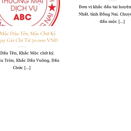
Đơn vị khắc dấu tại huyệ
Nhất, tỉnh Đồng Nai. Chu
dấu mộc [...]
 Mộc Dấu Tên, Mộc Chữ Ký
gay Giá Chỉ Từ 70.000 VNĐ
 Dấu Tên, Khắc Mộc chữ ký,
u Tròn, Khắc Dấu Vuông, Dấu
Chức [...]