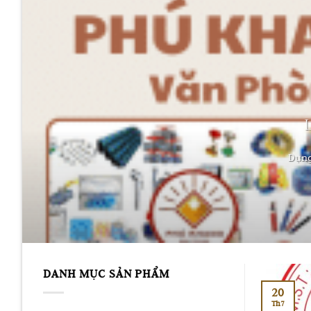
Dụng 
DANH MỤC SẢN PHẨM
20
Th7