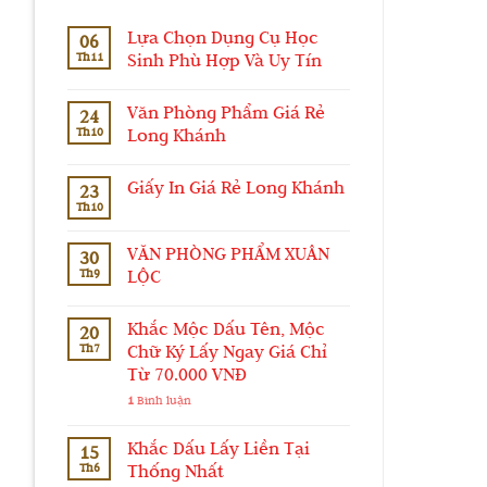
Lựa Chọn Dụng Cụ Học
06
Th11
Sinh Phù Hợp Và Uy Tín
Văn Phòng Phẩm Giá Rẻ
24
Th10
Long Khánh
Giấy In Giá Rẻ Long Khánh
23
Th10
VĂN PHÒNG PHẨM XUÂN
30
Th9
LỘC
Khắc Mộc Dấu Tên, Mộc
20
Th7
Chữ Ký Lấy Ngay Giá Chỉ
Từ 70.000 VNĐ
1
Bình luận
Khắc Dấu Lấy Liền Tại
15
Th6
Thống Nhất