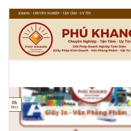
Bỏ
 KHANG - CHUYÊN NGHIỆP - TẬN TÂM - UY TÍN
qua
nội
dung
06
Th11