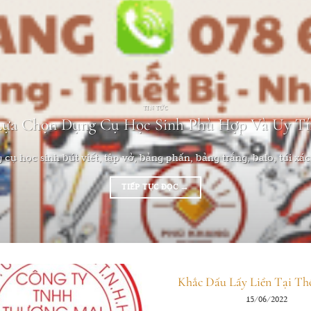
TIN TỨC
Lựa Chọn Dụng Cụ Học Sinh Phù Hợp Và Uy Tí
cụ học sinh bút viết, tập vở, bảng phấn, bảng trắng, balo, túi xách
TIẾP TỤC ĐỌC
→
Khắc Dấu Lấy Liền Tại Th
15/06/2022