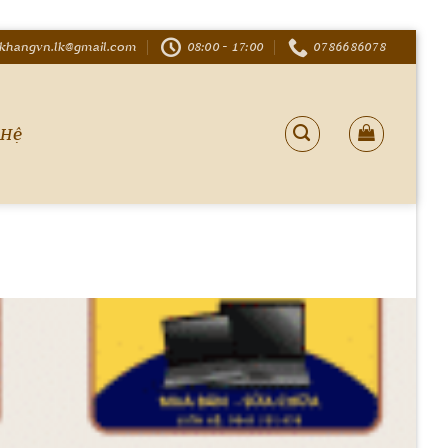
khangvn.lk@gmail.com
08:00 - 17:00
0786686078
 Hệ