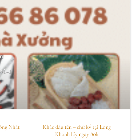
n
 [...]
ống Nhất
Khắc dấu tên – chữ ký tại Long
Khánh lấy ngay 80k