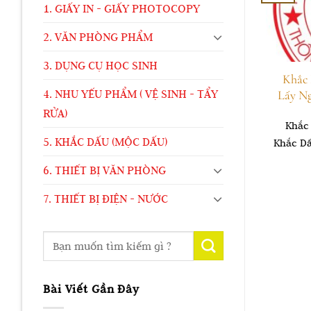
1. GIẤY IN - GIẤY PHOTOCOPY
2. VĂN PHÒNG PHẨM
3. DỤNG CỤ HỌC SINH
Khắc
4. NHU YẾU PHẨM ( VỆ SINH - TẨY
Lấy N
RỬA)
Khắc
5. KHẮC DẤU (MỘC DẤU)
Khắc Dấ
6. THIẾT BỊ VĂN PHÒNG
7. THIẾT BỊ ĐIỆN - NƯỚC
Bài Viết Gần Đây