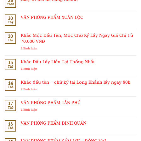
23
Th10
VĂN PHÒNG PHẨM XUÂN LỘC
30
Th9
Khắc Mộc Dấu Tên, Mộc Chữ Ký Lấy Ngay Giá Chỉ Từ
20
Th7
70.000 VNĐ
1
Bình luận
Khắc Dấu Lấy Liền Tại Thống Nhất
15
Th6
1
Bình luận
Khắc dấu tên – chữ ký tại Long Khánh lấy ngay 80k
14
Th6
2
Bình luận
VĂN PHÒNG PHẨM TÂN PHÚ
17
Th5
1
Bình luận
VĂN PHÒNG PHẨM ĐỊNH QUÁN
16
Th5