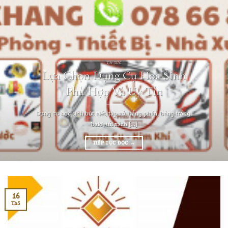
TIN TỨC
Lựa Chọn Dụng Cụ Học Sinh
Phù Hợp Và Uy Tín
Dụng cụ học sinh bút viết, tập vở, bảng phấn, bảng trắng,
balo, túi xách [...]
TIẾP TỤC ĐỌC
→
16
Th5