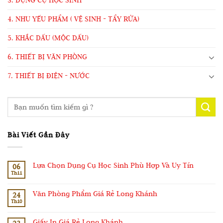
3. DỤNG CỤ HỌC SINH
4. NHU YẾU PHẨM ( VỆ SINH - TẨY RỬA)
5. KHẮC DẤU (MỘC DẤU)
6. THIẾT BỊ VĂN PHÒNG
7. THIẾT BỊ ĐIỆN - NƯỚC
Bài Viết Gần Đây
Lựa Chọn Dụng Cụ Học Sinh Phù Hợp Và Uy Tín
06
Th11
Văn Phòng Phẩm Giá Rẻ Long Khánh
24
Th10
Giấy In Giá Rẻ Long Khánh