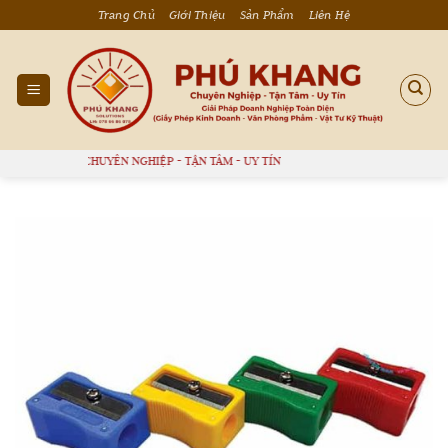
Bỏ
Trang Chủ
Giới Thiệu
Sản Phẩm
Liên Hệ
qua
nội
dung
KHANG - CHUYÊN NGHIỆP - TẬN TÂM - UY TÍN