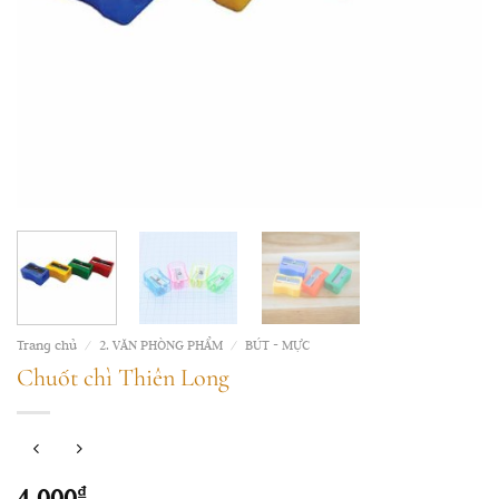
Trang chủ
/
2. VĂN PHÒNG PHẨM
/
BÚT - MỰC
Chuốt chì Thiên Long
4,000
₫