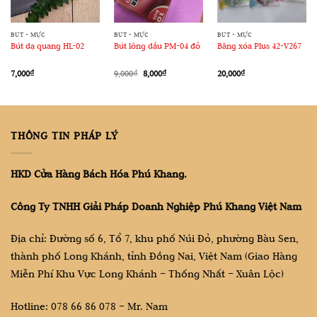
BÚT - MỰC
BÚT - MỰC
BÚT - MỰC
Bút dạ quang HL-02
Bút lông dầu PM-04 đỏ
Băng xóa Plus 42-V267
Giá
Giá
7,000
₫
9,000
₫
8,000
₫
20,000
₫
gốc
hiện
là:
tại
9,000₫.
là:
8,000₫.
THÔNG TIN PHÁP LÝ
HKD Cửa Hàng Bách Hóa Phú Khang.
Công Ty TNHH Giải Pháp Doanh Nghiệp Phú Khang Việt Nam
Địa chỉ: Đường số 6, Tổ 7, khu phố Núi Đỏ, phường Bàu Sen,
thành phố Long Khánh, tỉnh Đồng Nai, Việt Nam (Giao Hàng
Miễn Phí Khu Vực Long Khánh – Thống Nhất – Xuân Lộc)
Hotline: 078 66 86 078 – Mr. Nam